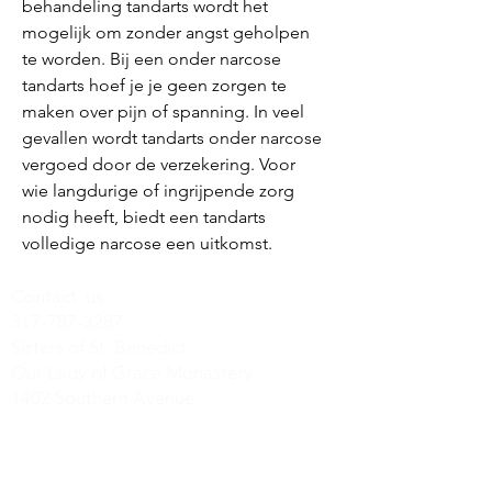
behandeling tandarts wordt het 
mogelijk om zonder angst geholpen 
te worden. Bij een onder narcose 
tandarts hoef je je geen zorgen te 
maken over pijn of spanning. In veel 
gevallen wordt tandarts onder narcose 
vergoed door de verzekering. Voor 
wie langdurige of ingrijpende zorg 
nodig heeft, biedt een tandarts 
volledige narcose een uitkomst.
Contact us:
317-787-3287
Sisters of St. Benedict
Our Lady of Grace Monastery
1402 Southern Avenue
Beech Grove, IN 46107
olgmonastery@benedictine.com